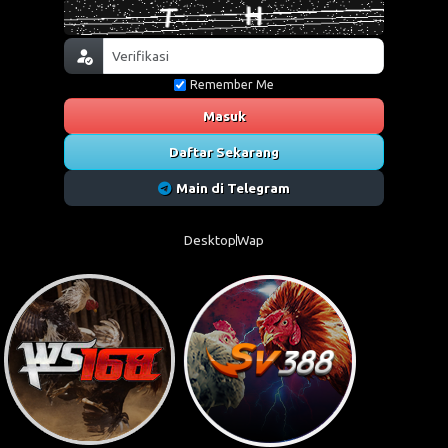
Remember Me
Masuk
Daftar Sekarang
Main di Telegram
Desktop
Wap