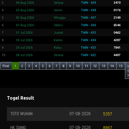
3
04 Aug 2026
Selasa
TWN - 439
2470
4
03 Aug 2026
Senin
TWN - 438
0176
5
02 Aug 2026
Minggu
TWN - 437
2149
6
01 Aug 2026
Sabtu
TWN - 436
6546
7
31 Jul 2026
Jumat
TWN - 435
0462
8
30 Jul 2026
Kamis
TWN - 434
4287
9
29 Jul 2026
Rabu
TWN - 433
7841
10
28 Jul 2026
Selasa
TWN - 432
4497
First
1
2
3
4
5
6
7
8
9
10
11
12
13
14
15
(
)
Togel Result
TOTO WUHAN
07-08-2026
5357
HK SIANG
07-08-2026
8867