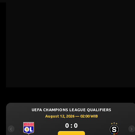
UEFA CHAMPIONS LEAGUE QUALIFIERS
August 12, 2026 — 02:00 WIB
0 : 0
Previous
Ne