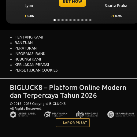
BET NOW
Lyon
Sparta Praha
SK S
1
0.86
-1
0.96
-
TENTANG KAMI
BANTUAN
PERATURAN
INFORMASI BANK
HUBUNGI KAMI
KEBIJAKAN PRIVASI
PERSETUJUAN COOKIES
BIGLUCK8 – Platform Online Modern
dan Terpercaya Tahun 2026
© 2015 - 2026 Copyright BIGLUCK8.
All Rights Reserved.
LAPOR PUSAT