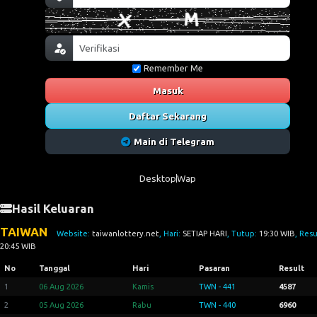
Remember Me
Masuk
Daftar Sekarang
Main di Telegram
Desktop
Wap
Hasil Keluaran
TAIWAN
Website:
taiwanlottery.net
, Hari:
SETIAP HARI
, Tutup:
19:30 WIB
, Resu
20:45 WIB
No
Tanggal
Hari
Pasaran
Result
1
06 Aug 2026
Kamis
TWN - 441
4587
2
05 Aug 2026
Rabu
TWN - 440
6960