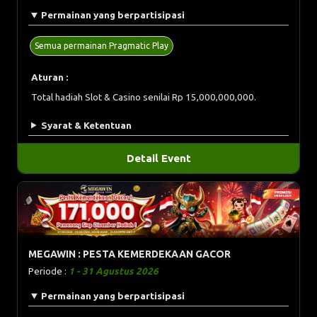
Permainan yang berpartisipasi
Semua permainan Pragmatic Play
Aturan :
Total hadiah Slot & Casino senilai Rp 15,000,000,000.
Syarat & Ketentuan
Detail Event
MEGAWIN : PESTA KEMERDEKAAN GACOR
Periode :
1 - 31 Agustus 2026
Permainan yang berpartisipasi